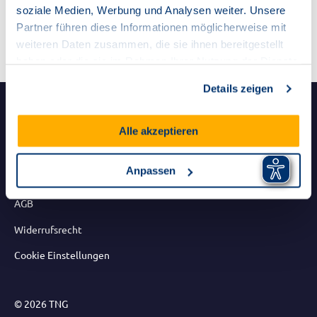
Ich habe mein Passwort vergessen
soziale Medien, Werbung und Analysen weiter. Unsere
Partner führen diese Informationen möglicherweise mit
weiteren Daten zusammen, die sie ihnen bereitgestellt
haben oder die sie im Rahmen Ihrer Nutzung der Dienste
gesammelt haben.
Details zeigen
Impressum
Alle akzeptieren
Datenschutz
Anpassen
Barrierefreiheit
AGB
Widerrufsrecht
Cookie Einstellungen
© 2026 TNG