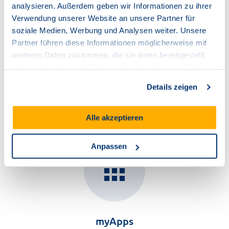
analysieren. Außerdem geben wir Informationen zu ihrer
Verwendung unserer Website an unsere Partner für
Es können mehrere Endgeräte an eine
soziale Medien, Werbung und Analysen weiter. Unsere
Nebenstelle angebunden werden, vom
Partner führen diese Informationen möglicherweise mit
Festnetztelefon über den Computer bis zum
weiteren Daten zusammen, die sie ihnen bereitgestellt
mobilen Endgerät.
haben oder die sie im Rahmen Ihrer Nutzung der Dienste
Ein Port enthält eine Nebenstelle
gesammelt haben.
Details zeigen
Alle akzeptieren
Anpassen
apps
myApps