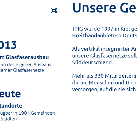
Unsere Ge
fit_screen
TNG wurde 1997 in Kiel ge
Breitbandanbietern Deuts
Als vertikal integrierter 
unsere Glasfasernetze selb
Süddeutschland.
Mehr als 330
Mitarbeiter:
daran, Menschen und Unt
versorgen, auf die sie sic