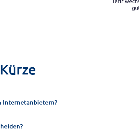
Tarif wechs
gu
 Kürze
 Internetanbietern?
cheiden?