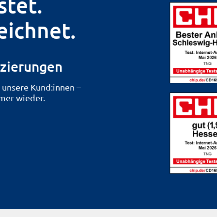
tet.
eichnet.
izierungen
 unsere Kund:innen –
mer wieder.