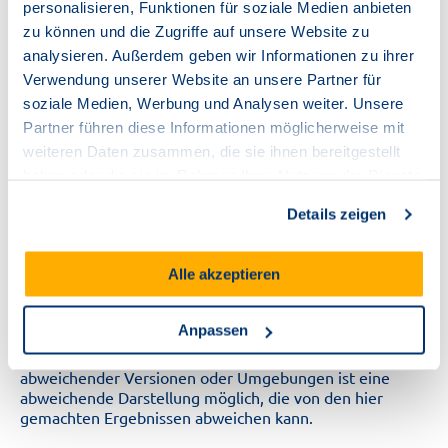
Sie können alle Fälle von Schwierigkeiten beim Zugriff
personalisieren, Funktionen für soziale Medien anbieten
auf den Inhalt der Website an uns melden:
zu können und die Zugriffe auf unsere Website zu
analysieren. Außerdem geben wir Informationen zu ihrer
TNG Stadtnetz GmbH
Verwendung unserer Website an unsere Partner für
Gerhard-Fröhler-Straße 12
soziale Medien, Werbung und Analysen weiter. Unsere
24106 Kiel
kommunikation@tng.de
Partner führen diese Informationen möglicherweise mit
weiteren Daten zusammen, die sie ihnen bereitgestellt
Disclaimer
haben oder die sie im Rahmen Ihrer Nutzung der Dienste
gesammelt haben.
Details zeigen
Die automatische Überprüfung der Webinhalte erfolgte
am: 09.01.2026. Für die Webinhalte beim Aufruf durch
Alle akzeptieren
Eye-Able wurde der Browser Google Chrome in der
Version 136.0.7103.92 verwendet. Für die geprüfte
Anwendungsversion unter den spezifizierten Browser-
Anpassen
und Betriebssystemparametern garantieren wir die
Richtigkeit der gemachten Angaben. Bei Einsatz
abweichender Versionen oder Umgebungen ist eine
abweichende Darstellung möglich, die von den hier
gemachten Ergebnissen abweichen kann.