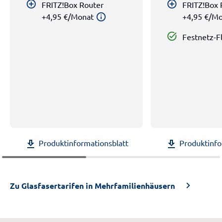
add_circle_outline
add_circle_outline
FRITZ!Box Router
FRITZ!Box 
+4,95 €/Monat
+4,95 €/M
info
task_alt
Festnetz-F
Produktinformationsblatt
Produktinfo
download
download
Zu Glasfasertarifen in Mehrfamilienhäusern