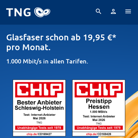
search
person
menu
Tarife
FRITZ!Box
waipu.tv
Gute Gründe
Häufig ge
arrow_forward_ios
Glasfaser schon ab 19,95 €*
pro Monat.
1.000 Mbit/s in allen Tarifen.