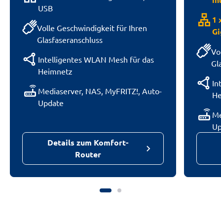
USB
lan
1 
Volle Geschwindigkeit für Ihren
Gi
Glasfaseranschluss
Vo
Intelligentes WLAN Mesh für das
Gl
Heimnetz
In
router
Mediaserver, NAS, MyFRITZ!, Auto-
He
Update
router
Me
Up
Details zum Komfort-
Router