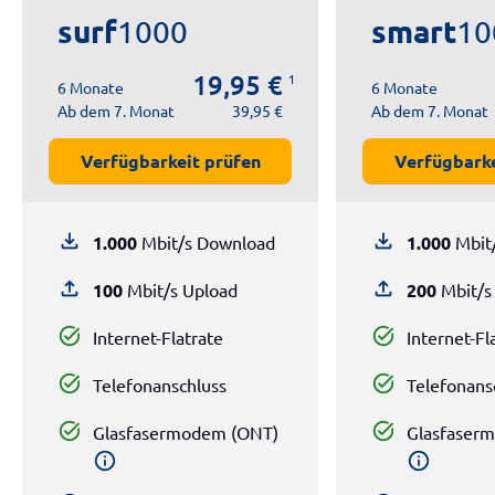
surf
smart
1000
10
19,95 €
1
6 Monate
6 Monate
Ab dem 7. Monat
39,95 €
Ab dem 7. Monat
Verfügbarkeit prüfen
Verfügbarke
file_download
file_download
1.000
Mbit/s Download
1.000
Mbit
file_upload
file_upload
100
Mbit/s Upload
200
Mbit/s
task_alt
task_alt
Internet-Flatrate
Internet-Fl
task_alt
task_alt
Telefonanschluss
Telefonans
task_alt
task_alt
Glasfasermodem (ONT)
Glasfaser
info
info