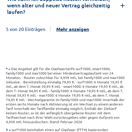
wenn alter und neuer Vertrag gleichzeitig
laufen?
5 von 20 Einträgen
Mehr anzeigen
*
Das Angebot gilt für die Glasfasertarife surf1000, smart1000,
family1000 und max1000 bei einer Mindestvertragslaufzeit von 24
Monaten. · Router zubuchbar für 4,95€ mtl., bei family1000 und max1000
inklusive. · Bereitstellung einmalig 79,95 €. · surf1000: 6 Monate 19,95 €
mtl., ab dem 7. Monat 39,95 € mtl. · smart1000: 6 Monate 19,95 € mtl., ab
dem 7. Monat 44,95 € mtl. · family1000: 6 Monate 19,95 € mtl., ab dem 7.
Monat 54,95 € mtl. · max1000: 6 Monate 19,95 € mtl., ab dem 7. Monat
74,95 € mtl. · Wechselgarantie im family1000 und max1000: innerhalb der
ersten sechs Monate nach Aktivierung ist ein Wechsel zu einem anderen
Tarif innerhalb der Tariffamilie einmalig möglich. Enthält der Zieltarif
keinen Router, so ist der anfänglich übergebene Router mit dem
Tarifwechsel nach Ihrer Wahl zurückzugeben oder gegen Aufpreis von
4,95€ mtl. hinzuzubuchen. Stand: Februar 2026
1
surf1000 beinhaltet einen auf Glasfaser (FTTH) basierenden