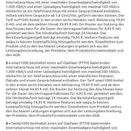
Internetanschluss mit einer maximalen Downloadgeschwindigkeit von
1.000 Mbit/s und einer Uploadgeschwindigkeit von maximal 100 Mbit/s.
Weiterhin ist ein Telefonanschluss mit einem Gesprächskanal enthalten,
mittels welchem Gespräche ab 1,8 Cent/Min. geführt werden können. Der
Tarif surf1000 kostet in den ersten sechs Monaten nach Aktivierung 19,95
€ mtl. und ab dem siebten Monat 39,95 € mtl. Ein Router zur Nutzung des
Anschlusses kann für die Dauer des Vertragsverhältnisses für 4,95 € mtl.
gemietet werden. Die Mindestlaufzeit beträgt 24 Monate. Das
Bereitstellungsentgelt beträgt einmalig 79,95 €. Weitere Features wie
waipu.tv können kostenpflichtig hinzugebucht werden. Einzelheiten zum
Produkt und zu den buchbaren Leistungen ergeben sich aus der
Leistungsbeschreibung, der Preisliste, dem Produktinformationsblatt und
den AGB.
2
smart1000 beinhaltet einen auf Glasfaser (FTTH) basierenden
Internetanschluss mit einer maximalen Downloadgeschwindigkeit von
1.000 Mbit/s und einer Uploadgeschwindigkeit von maximal 200 Mbit/s.
Weiterhin ist ein Telefonanschluss inkl. einer inländischen Festnetz-
Flatrate und einem Gesprächskanal enthalten. Der Tarif smart1000 kostet
in den ersten sechs Monaten nach Aktivierung 19,95 € mtl. und ab dem
siebten Monat 44,95 € mtl. Ein Router zur Nutzung des Anschlusses kann
für die Dauer des Vertragsverhältnisses für 4,95 € mtl. gemietet werden.
Die Mindestlaufzeit beträgt 24 Monate. Das Bereitstellungsentgelt
beträgt einmalig 79,95 €. Weitere Features wie waipu.tv können
kostenpflichtig hinzugebucht werden. Einzelheiten zum Produkt und zu
den buchbaren Leistungen ergeben sich aus der Leistungsbeschreibung,
der Preisliste, dem Produktinformationsblatt und den AGB.
3
family1000 beinhaltet einen auf Glasfaser (FTTH) basierenden
Internetanschluss mit einer maximalen Downloadgeschwindigkeit von