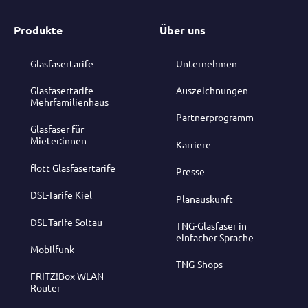
Produkte
Über uns
Glasfasertarife
Unternehmen
Glasfasertarife
Auszeichnungen
Mehrfamilienhaus
Partnerprogramm
Glasfaser für
Mieter:innen
Karriere
flott Glasfasertarife
Presse
DSL-Tarife Kiel
Planauskunft
DSL-Tarife Soltau
TNG-Glasfaser in
einfacher Sprache
Mobilfunk
TNG-Shops
FRITZ!Box WLAN
Router