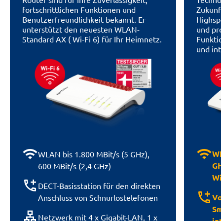
fortschrittlichen Funktionen und
Zukunf
Benutzerfreundlichkeit bekannt. Er
Highsp
unterstützt den neuesten WLAN-
und pr
Standard AX ( Wi-Fi 6) für Ihr Heimnetz.
Funktio
und in
wifi
wifi
WL
WLAN bis 1.800 MBit/s (5 GHz),
GH
600 MBit/s (2,4 GHz)
Wi
add_ic_call
DECT-Basisstation für den direkten
add_ic_call
Vo
Anschluss von Schnurlostelefonen
Sm
lan
Netzwerk mit 4 x Gigabit-LAN, 1 x
in