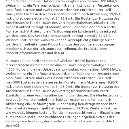
1.000 Mbit/s und einer Uploadgeschwindigkeit von maximal 300 Mbit/s.
Weiterhin ist ein Telefonanschluss inkl. einer inländischen Festnetz- und
Mobilfunk-Flatrate und zwei Gesprächskanälen enthalten. Der Tarif
family1000 kostet in den ersten sechs Monaten nach Aktivierung 19,95 €
mtl. und ab dem siebten Monat 54,95 € mtl. Ein Router zur Nutzung des
Anschlusses ist für die Dauer des Vertragsverhältnisses inkludiert. Die
Mindestlaufzeit beträgt 24 Monate, wobei innerhalb der ersten sechs
Monate nach Aktivierung ein Tarifdowngrade kundenseitig beauftragt
werden kann. Das Bereitstellungsentgelt beträgt einmalig 79,95 €.
Weitere Features wie waipu.tv können kostenpflichtig hinzugebucht
werden. Einzelheiten zum Produkt und zu den buchbaren Leistungen
ergeben sich aus der Leistungsbeschreibung, der Preisliste, dem
Produktinformationsblatt und den AGB.
4
max1000 beinhaltet einen auf Glasfaser (FTTH) basierenden
Internetanschluss mit einer maximalen Downloadgeschwindigkeit von
1.000 Mbit/s und einer Uploadgeschwindigkeit von maximal 1.000 Mbit/s.
Weiterhin ist ein Telefonanschluss inkl. einer inländischen Festnetz- und
Mobilfunk-Flatrate und zwei Gesprächskanälen enthalten. Der Tarif
max1000 kostet in den ersten sechs Monaten nach Aktivierung 19,95 €
mtl. und ab dem siebten Monat 74,95 € mtl. Ein Router zur Nutzung des
Anschlusses ist für die Dauer des Vertragsverhältnisses inkludiert.
Zusätzlich ist eine Anschlussüberwachung enthalten. Die Mindestlaufzeit
beträgt 24 Monate, wobei innerhalb der ersten sechs Monate nach
Aktivierung ein Tarifdowngrade kundenseitig beauftragt werden kann.
Das Bereitstellungsentgelt beträgt einmalig 79,95 €. Weitere Features
wie waipu.tv können kostenpflichtig hinzugebucht werden. Einzelheiten
zum Produkt und zu den buchbaren Leistungen ergeben sich aus der
Leistungsbeschreibung, der Preisliste, dem Produktinformationsblatt und
den AGB.