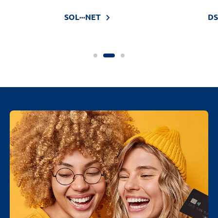
SOL···NET
DS