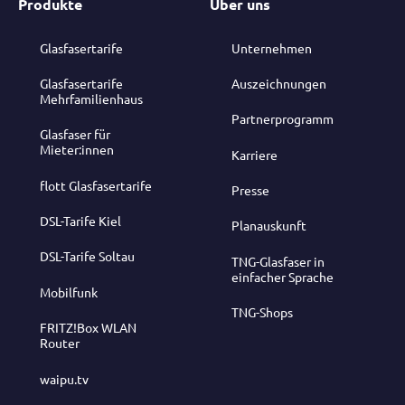
Produkte
Über uns
Glasfasertarife
Unternehmen
Glasfasertarife
Auszeichnungen
Mehrfamilienhaus
Partnerprogramm
Glasfaser für
Mieter:innen
Karriere
flott Glasfasertarife
Presse
DSL-Tarife Kiel
Planauskunft
DSL-Tarife Soltau
TNG-Glasfaser in
einfacher Sprache
Mobilfunk
TNG-Shops
FRITZ!Box WLAN
Router
waipu.tv