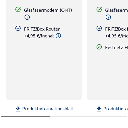
task_alt
task_alt
Glasfasermodem (ONT)
Glasfaser
info
info
add_circle_outline
add_circle_outline
FRITZ!Box Router
FRITZ!Box 
+4,95 €/Monat
+4,95 €/M
info
task_alt
Festnetz-F
Produktinformationsblatt
Produktinfo
download
download