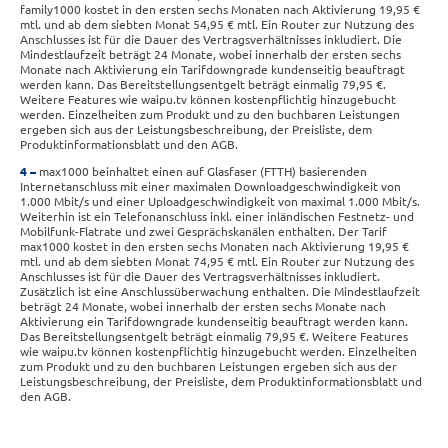
family1000 kostet in den ersten sechs Monaten nach Aktivierung 19,95 €
mtl. und ab dem siebten Monat 54,95 € mtl. Ein Router zur Nutzung des
Anschlusses ist für die Dauer des Vertragsverhältnisses inkludiert. Die
Mindestlaufzeit beträgt 24 Monate, wobei innerhalb der ersten sechs
Monate nach Aktivierung ein Tarifdowngrade kundenseitig beauftragt
werden kann. Das Bereitstellungsentgelt beträgt einmalig 79,95 €.
Weitere Features wie waipu.tv können kostenpflichtig hinzugebucht
werden. Einzelheiten zum Produkt und zu den buchbaren Leistungen
ergeben sich aus der Leistungsbeschreibung, der Preisliste, dem
Produktinformationsblatt und den AGB.
4
max1000 beinhaltet einen auf Glasfaser (FTTH) basierenden
Internetanschluss mit einer maximalen Downloadgeschwindigkeit von
1.000 Mbit/s und einer Uploadgeschwindigkeit von maximal 1.000 Mbit/s.
Weiterhin ist ein Telefonanschluss inkl. einer inländischen Festnetz- und
Mobilfunk-Flatrate und zwei Gesprächskanälen enthalten. Der Tarif
max1000 kostet in den ersten sechs Monaten nach Aktivierung 19,95 €
mtl. und ab dem siebten Monat 74,95 € mtl. Ein Router zur Nutzung des
Anschlusses ist für die Dauer des Vertragsverhältnisses inkludiert.
Zusätzlich ist eine Anschlussüberwachung enthalten. Die Mindestlaufzeit
beträgt 24 Monate, wobei innerhalb der ersten sechs Monate nach
Aktivierung ein Tarifdowngrade kundenseitig beauftragt werden kann.
Das Bereitstellungsentgelt beträgt einmalig 79,95 €. Weitere Features
wie waipu.tv können kostenpflichtig hinzugebucht werden. Einzelheiten
zum Produkt und zu den buchbaren Leistungen ergeben sich aus der
Leistungsbeschreibung, der Preisliste, dem Produktinformationsblatt und
den AGB.