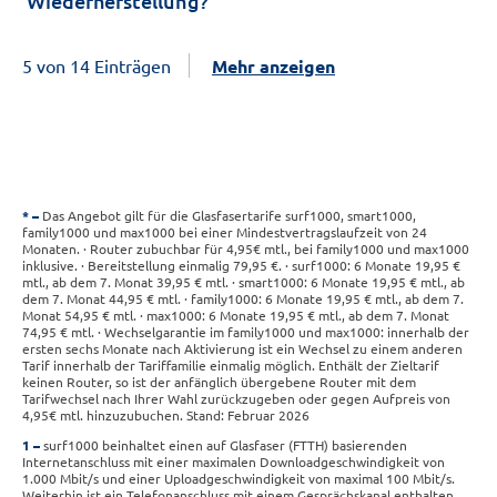
Wiederherstellung?
5 von 14 Einträgen
Mehr anzeigen
*
Das Angebot gilt für die Glasfasertarife surf1000, smart1000,
family1000 und max1000 bei einer Mindestvertragslaufzeit von 24
Monaten. · Router zubuchbar für 4,95€ mtl., bei family1000 und max1000
inklusive. · Bereitstellung einmalig 79,95 €. · surf1000: 6 Monate 19,95 €
mtl., ab dem 7. Monat 39,95 € mtl. · smart1000: 6 Monate 19,95 € mtl., ab
dem 7. Monat 44,95 € mtl. · family1000: 6 Monate 19,95 € mtl., ab dem 7.
Monat 54,95 € mtl. · max1000: 6 Monate 19,95 € mtl., ab dem 7. Monat
74,95 € mtl. · Wechselgarantie im family1000 und max1000: innerhalb der
ersten sechs Monate nach Aktivierung ist ein Wechsel zu einem anderen
Tarif innerhalb der Tariffamilie einmalig möglich. Enthält der Zieltarif
keinen Router, so ist der anfänglich übergebene Router mit dem
Tarifwechsel nach Ihrer Wahl zurückzugeben oder gegen Aufpreis von
4,95€ mtl. hinzuzubuchen. Stand: Februar 2026
1
surf1000 beinhaltet einen auf Glasfaser (FTTH) basierenden
Internetanschluss mit einer maximalen Downloadgeschwindigkeit von
1.000 Mbit/s und einer Uploadgeschwindigkeit von maximal 100 Mbit/s.
Weiterhin ist ein Telefonanschluss mit einem Gesprächskanal enthalten,