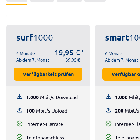
surf
smart
1000
10
19,95 €
1
6 Monate
6 Monate
Ab dem 7. Monat
39,95 €
Ab dem 7. Monat
Verfügbarkeit prüfen
Verfügbarke
file_download
file_download
1.000
Mbit/s Download
1.000
Mbit
file_upload
file_upload
100
Mbit/s Upload
200
Mbit/s
task_alt
task_alt
Internet-Flatrate
Internet-Fl
task_alt
task_alt
Telefonanschluss
Telefonans