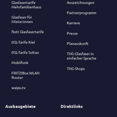
Glasfasertarife
Auszeichnungen
Mehrfamilienhaus
Partnerprogramm
Glasfaser für
Mieter:innen
Karriere
flott Glasfasertarife
Presse
DSL-Tarife Kiel
Planauskunft
DSL-Tarife Soltau
TNG-Glasfaser in
einfacher Sprache
Mobilfunk
TNG-Shops
FRITZ!Box WLAN
Router
waipu.tv
Ausbaugebiete
Direktlinks