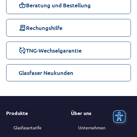
shopping_basket
Beratung und Bestellung
receipt_long
Rechungshilfe
published_with_changes
TNG-Wechselgarantie
Glasfaser Neukunden
Produkte
Über uns
Glasfasertarife
Unternehmen