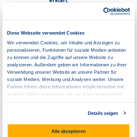
Nutzen Sie unseren Anbieterwechsel-
Service, um den Wechsel von Ihrem
aktuellen Internet- und Telefonanbieter
zu uns reibungslos durchführen zu lassen.
Diese Webseite verwendet Cookies
Jetzt lesen
Wir verwenden Cookies, um Inhalte und Anzeigen zu
personalisieren, Funktionen für soziale Medien anbieten
Vertragsservice
,
Rechungshilfe
zu können und die Zugriffe auf unsere Website zu
analysieren. Außerdem geben wir Informationen zu ihrer
Hilfe zur Rechnung - Fragen
Verwendung unserer Website an unsere Partner für
rund um Ihre TNG-
soziale Medien, Werbung und Analysen weiter. Unsere
Abrechnung
Partner führen diese Informationen möglicherweise mit
weiteren Daten zusammen, die sie ihnen bereitgestellt
Hier finden Sie Antworten auf die
häufigsten Fragen zur Rechnung und
haben oder die sie im Rahmen Ihrer Nutzung der Dienste
können uns Änderungen Ihrer Bankdaten
gesammelt haben.
mitteilen
Details zeigen
Mehr lesen
Alle akzeptieren