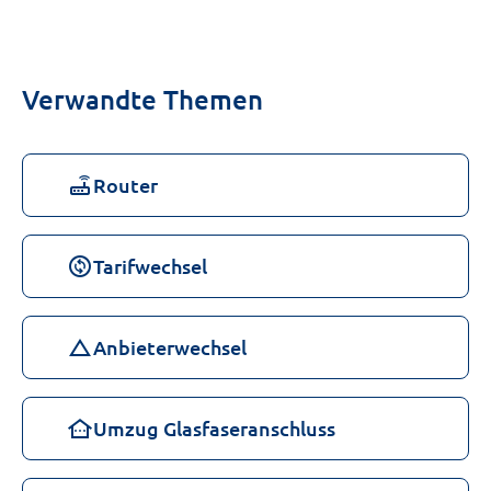
Verwandte Themen
router
Router
change_circle
Tarifwechsel
change_history
Anbieterwechsel
other_houses
Umzug Glasfaseranschluss