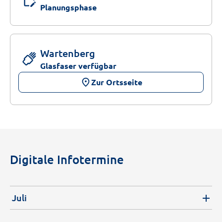
edit_calendar
Planungsphase
Wartenberg
Glasfaser verfügbar
place
Zur Ortsseite
Digitale Infotermine
Juli