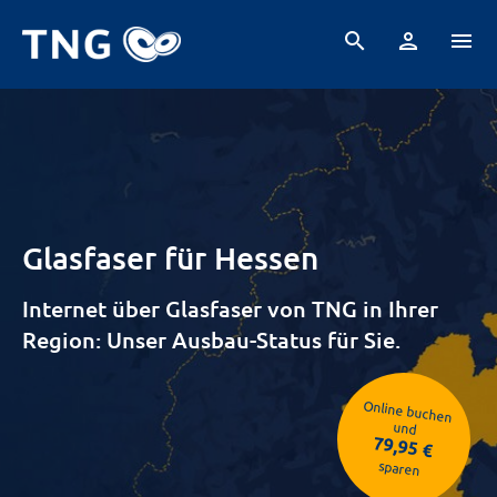
search
person
menu
Glasfaser für Hessen
Internet über Glasfaser von TNG in Ihrer
Region: Unser Ausbau-Status für Sie.
Online buchen
und
79,95 €
sparen