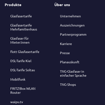
Produkte
Über uns
Glasfasertarife
Unternehmen
Glasfasertarife
Auszeichnungen
Mehrfamilienhaus
Partnerprogramm
Glasfaser für
Mieter:innen
Karriere
flott Glasfasertarife
Presse
DSL-Tarife Kiel
Planauskunft
DSL-Tarife Soltau
TNG-Glasfaser in
einfacher Sprache
Mobilfunk
TNG-Shops
FRITZ!Box WLAN
Router
waipu.tv