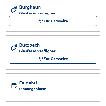
Burghaun
Glasfaser verfügbar
place
Zur Ortsseite
Butzbach
Glasfaser verfügbar
place
Zur Ortsseite
Feldatal
edit_calendar
Planungsphase