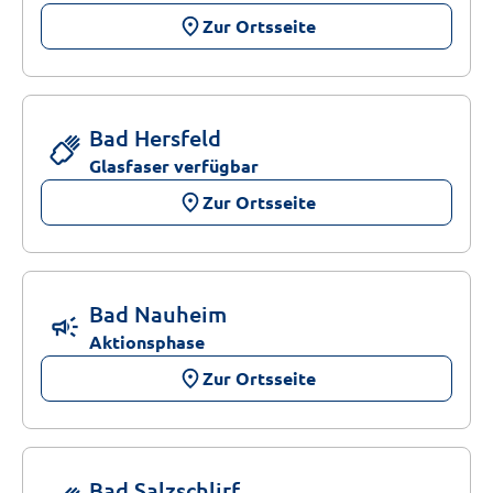
place
Zur Ortsseite
Bad Hersfeld
Glasfaser verfügbar
place
Zur Ortsseite
Bad Nauheim
campaign
Aktionsphase
place
Zur Ortsseite
Bad Salzschlirf