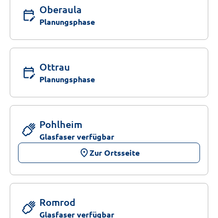
Oberaula
edit_calendar
Planungsphase
Ottrau
edit_calendar
Planungsphase
Pohlheim
Glasfaser verfügbar
place
Zur Ortsseite
Romrod
Glasfaser verfügbar