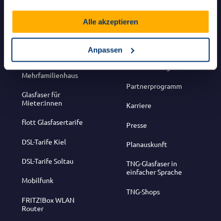
Alle akzeptieren
Produkte
Über uns
Glasfasertarife
Unternehmen
Anpassen
Glasfasertarife
Auszeichnungen
Mehrfamilienhaus
Partnerprogramm
Glasfaser für
Mieter:innen
Karriere
flott Glasfasertarife
Presse
DSL-Tarife Kiel
Planauskunft
DSL-Tarife Soltau
TNG-Glasfaser in
einfacher Sprache
Mobilfunk
TNG-Shops
FRITZ!Box WLAN
Router