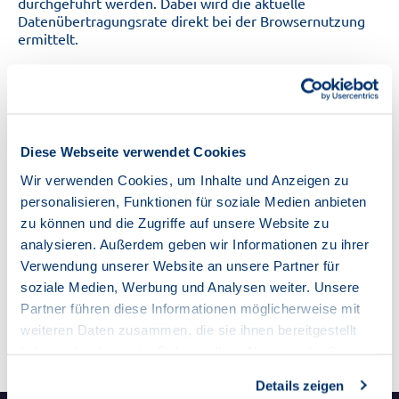
durchgeführt werden. Dabei wird die aktuelle
Datenübertragungsrate direkt bei der Browsernutzung
ermittelt.
Zum Speedtest der Bundesnetzagentur
Diese Webseite verwendet Cookies
Speedtest von NET CHECK
Wir verwenden Cookies, um Inhalte und Anzeigen zu
personalisieren, Funktionen für soziale Medien anbieten
zu können und die Zugriffe auf unsere Website zu
Alternativ können Sie auch den Speedtest des Anbieters
analysieren. Außerdem geben wir Informationen zu ihrer
NET CHECK verwenden. Das Technikportal CHIP nutzt
Verwendung unserer Website an unsere Partner für
NET CHECK als Messpartner.
soziale Medien, Werbung und Analysen weiter. Unsere
Partner führen diese Informationen möglicherweise mit
Zum Speedtest von NET CHECK
weiteren Daten zusammen, die sie ihnen bereitgestellt
haben oder die sie im Rahmen Ihrer Nutzung der Dienste
gesammelt haben.
Details zeigen