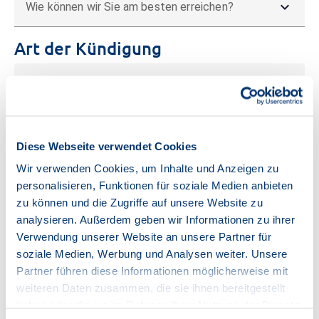
expand_more
Wie können wir Sie am besten erreichen?
Art der Kündigung
expand_more
Art der Kündigung
Ihre persönliche Nachricht an uns
Diese Webseite verwendet Cookies
Wir verwenden Cookies, um Inhalte und Anzeigen zu
personalisieren, Funktionen für soziale Medien anbieten
zu können und die Zugriffe auf unsere Website zu
analysieren. Außerdem geben wir Informationen zu ihrer
Verwendung unserer Website an unsere Partner für
soziale Medien, Werbung und Analysen weiter. Unsere
Partner führen diese Informationen möglicherweise mit
weiteren Daten zusammen, die sie ihnen bereitgestellt
Dieses Formular ist durch reCAPTCHA geschützt und es gelten die
Datenschutzbestimmungen
und
Nutzungsbedingungen
von Google.
haben oder die sie im Rahmen Ihrer Nutzung der Dienste