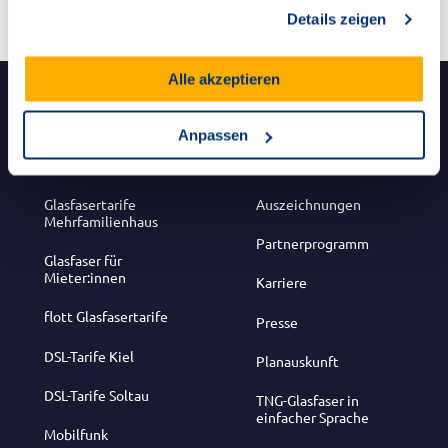
gesammelt haben.
Details zeigen
Alle akzeptieren
Produkte
Über uns
Anpassen
Glasfasertarife
Unternehmen
Glasfasertarife
Auszeichnungen
Mehrfamilienhaus
Partnerprogramm
Glasfaser für
Mieter:innen
Karriere
flott Glasfasertarife
Presse
DSL-Tarife Kiel
Planauskunft
DSL-Tarife Soltau
TNG-Glasfaser in
einfacher Sprache
Mobilfunk