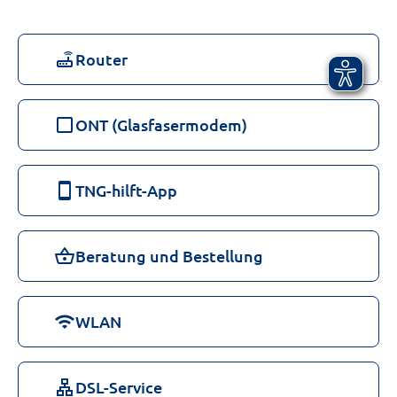
router
Router
check_box_outline_blank
ONT (Glasfasermodem)
smartphone
TNG-hilft-App
shopping_basket
Beratung und Bestellung
wifi
WLAN
lan
DSL-Service