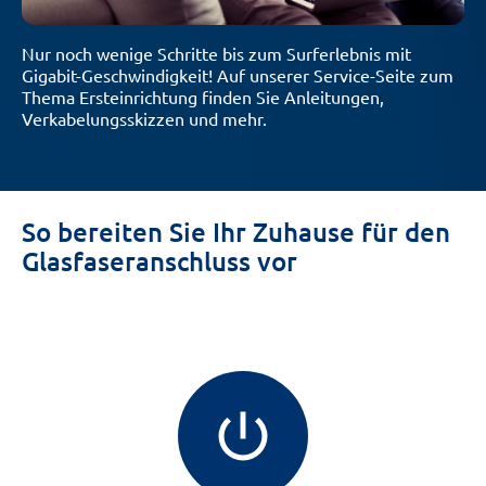
Nur noch wenige Schritte bis zum Surferlebnis mit
Gigabit-Geschwindigkeit! Auf unserer Service-Seite zum
Thema Ersteinrichtung finden Sie Anleitungen,
Verkabelungsskizzen und mehr.
So bereiten Sie Ihr Zuhause für den
Glasfaseranschluss vor
power_settings_new