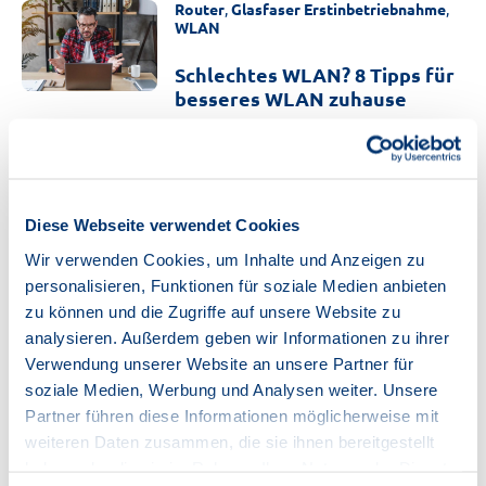
Router
,
Glasfaser Erstinbetriebnahme
,
WLAN
Schlechtes WLAN? 8 Tipps für
besseres WLAN zuhause
Ständig ärgern Sie sich über schlechtes
WLAN? Wir geben Ihnen Tipps zur
Stärkung Ihres Signals und Vermeidung
möglicher Störquellen.
Diese Webseite verwendet Cookies
Weiterlesen
Wir verwenden Cookies, um Inhalte und Anzeigen zu
personalisieren, Funktionen für soziale Medien anbieten
Glasfaser Erstinbetriebnahme
zu können und die Zugriffe auf unsere Website zu
analysieren. Außerdem geben wir Informationen zu ihrer
Speedtest zeigt falsche
Bandbreite? Einfache Lösung
Verwendung unserer Website an unsere Partner für
bei uns
soziale Medien, Werbung und Analysen weiter. Unsere
Partner führen diese Informationen möglicherweise mit
Bei uns erfahren Sie, wie Sie die Messung
weiteren Daten zusammen, die sie ihnen bereitgestellt
der Geschwindigkeit Ihres Internets
haben oder die sie im Rahmen Ihrer Nutzung der Dienste
richtig durchführen.