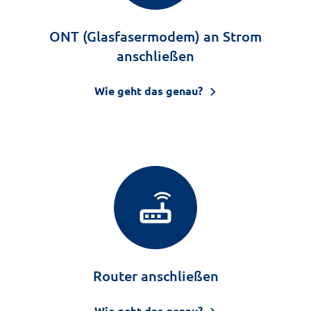
ONT (Glasfasermodem) an Strom
anschließen
Wie geht das genau?
router
Router anschließen
Wie geht das genau?