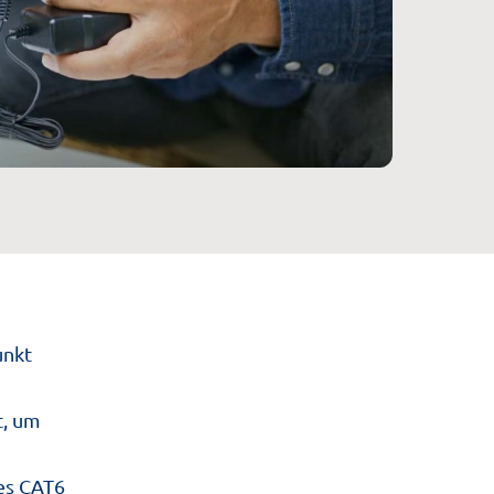
unkt
t, um
es CAT6