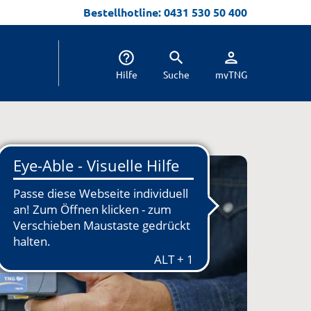
Bestellhotline: 0431 530 50 400
help_outline
search
person
Hilfe
Suche
myTNG