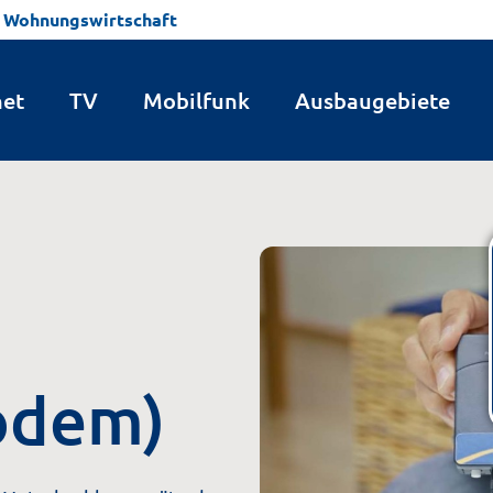
Wohnungswirtschaft
uter
Probleme und Fehlermeldungen
net
TV
Mobilfunk
Ausbaugebiete
odem)