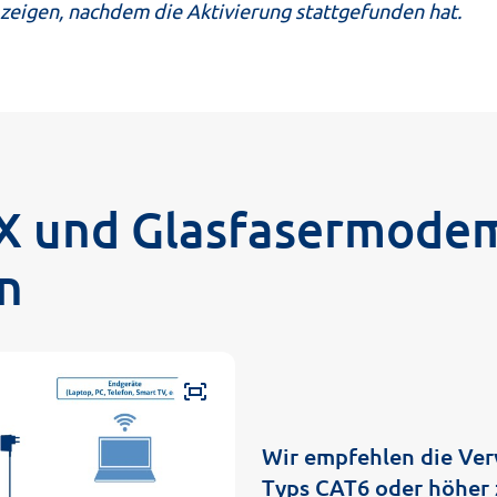
 zeigen, nachdem die Aktivierung stattgefunden hat.
X und Glasfasermode
n
fit_screen
Wir empfehlen die Ve
Typs CAT6 oder höher 