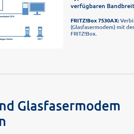
verfügbaren Bandbreit
FRITZ!Box 7530AX:
Verbi
(Glasfasermodem) mit der
FRITZ!Box.
und Glasfasermodem
n