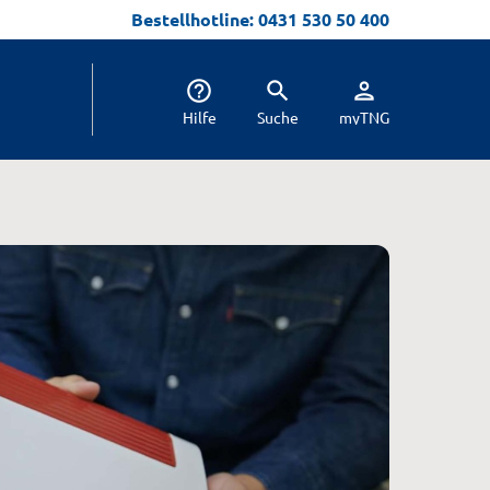
Bestellhotline: 0431 530 50 400
help_outline
search
person
Hilfe
Suche
myTNG