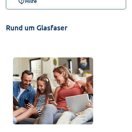
contact_support
Hilfe
Rund um Glasfaser