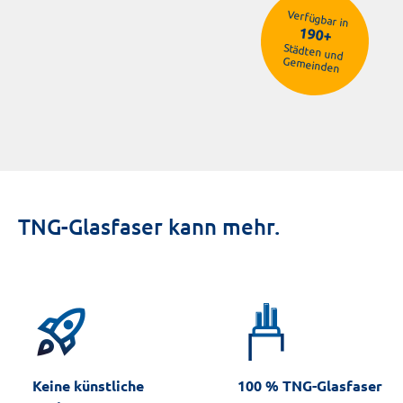
Verfügbar in
190+
Städten und
Gemeinden
Schleswig-Holstein
Niedersachsen / Soltau
Hessen
Baden-Württemberg
TNG-Glasfaser kann mehr.
rocket_launch
Keine künstliche
100 % TNG-Glasfaser