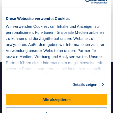
router
Router
Diese Webseite verwendet Cookies
settings_suggest
Glasfaser Erstinbetriebnahme
Wir verwenden Cookies, um Inhalte und Anzeigen zu
personalisieren, Funktionen für soziale Medien anbieten
zu können und die Zugriffe auf unsere Website zu
wifi
WLAN
analysieren. Außerdem geben wir Informationen zu ihrer
Verwendung unserer Website an unsere Partner für
soziale Medien, Werbung und Analysen weiter. Unsere
Partner führen diese Informationen möglicherweise mit
weiteren Daten zusammen, die sie ihnen bereitgestellt
haben oder die sie im Rahmen Ihrer Nutzung der Dienste
Produkte
Über uns
gesammelt haben.
Details zeigen
Glasfasertarife
Unternehmen
Glasfasertarife
Auszeichnungen
Alle akzeptieren
Mehrfamilienhaus
Partnerprogramm
Glasfaser für