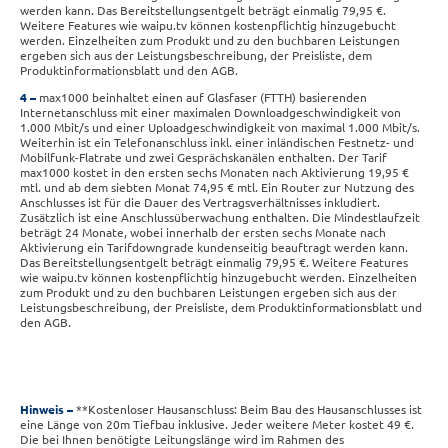
werden kann. Das Bereitstellungsentgelt beträgt einmalig 79,95 €.
Weitere Features wie waipu.tv können kostenpflichtig hinzugebucht
werden. Einzelheiten zum Produkt und zu den buchbaren Leistungen
ergeben sich aus der Leistungsbeschreibung, der Preisliste, dem
Produktinformationsblatt und den AGB.
4
max1000 beinhaltet einen auf Glasfaser (FTTH) basierenden
Internetanschluss mit einer maximalen Downloadgeschwindigkeit von
1.000 Mbit/s und einer Uploadgeschwindigkeit von maximal 1.000 Mbit/s.
Weiterhin ist ein Telefonanschluss inkl. einer inländischen Festnetz- und
Mobilfunk-Flatrate und zwei Gesprächskanälen enthalten. Der Tarif
max1000 kostet in den ersten sechs Monaten nach Aktivierung 19,95 €
mtl. und ab dem siebten Monat 74,95 € mtl. Ein Router zur Nutzung des
Anschlusses ist für die Dauer des Vertragsverhältnisses inkludiert.
Zusätzlich ist eine Anschlussüberwachung enthalten. Die Mindestlaufzeit
beträgt 24 Monate, wobei innerhalb der ersten sechs Monate nach
Aktivierung ein Tarifdowngrade kundenseitig beauftragt werden kann.
Das Bereitstellungsentgelt beträgt einmalig 79,95 €. Weitere Features
wie waipu.tv können kostenpflichtig hinzugebucht werden. Einzelheiten
zum Produkt und zu den buchbaren Leistungen ergeben sich aus der
Leistungsbeschreibung, der Preisliste, dem Produktinformationsblatt und
den AGB.
Hinweis
**Kostenloser Hausanschluss: Beim Bau des Hausanschlusses ist
eine Länge von 20m Tiefbau inklusive. Jeder weitere Meter kostet 49 €.
Die bei Ihnen benötigte Leitungslänge wird im Rahmen des