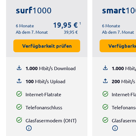
surf
smart
1000
10
19,95 €
1
6 Monate
6 Monate
Ab dem 7. Monat
39,95 €
Ab dem 7. Monat
Verfügbarkeit prüfen
Verfügbarke
file_download
file_download
1.000
Mbit/s Download
1.000
Mbit
file_upload
file_upload
100
Mbit/s Upload
200
Mbit/s
task_alt
task_alt
Internet-Flatrate
Internet-Fl
task_alt
task_alt
Telefonanschluss
Telefonans
task_alt
task_alt
Glasfasermodem (ONT)
Glasfaser
info
info