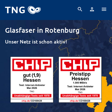
search
person
menu
Tarife
Ausbau
Beratung
Häufige Fragen
Glasfaser in Rotenburg
Unser Netz ist schon aktiv!