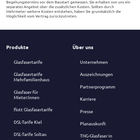
Begehungstermins vor dem Baustart gemessen. Sie erhalten von uns ein
separates Angebot über die zusätzlichen Kosten. Sollten durch
Mehrmeter weitere Kosten entstehen, haben Sie grundsätzlich die
Möglichkeit vom Vertrag zurückzutreten.
Produkte
Über uns
Glasfasertarife
Unternehmen
Glasfasertarife
Auszeichnungen
Mehrfamilienhaus
Partnerprogramm
Glasfaser für
Mieter:innen
Karriere
flott Glasfasertarife
Presse
DSL-Tarife Kiel
Planauskunft
DSL-Tarife Soltau
TNG-Glasfaser in