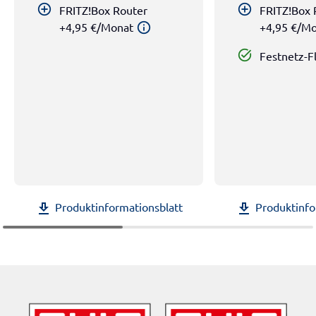
add_circle_outline
add_circle_outline
FRITZ!Box Router
FRITZ!Box 
+4,95 €/Monat
+4,95 €/M
info
task_alt
Festnetz-F
Produktinformationsblatt
Produktinfo
download
download