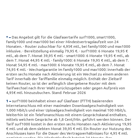
*
Das Angebot gilt für die Glasfasertarife surf1000, smart1000,
family1000 und max1000 bei einer Mindestvertragslaufzeit von 24
Monaten. · Router zubuchbar für 4,95€ mtl., bei family1000 und max1000
inklusive. · Bereitstellung einmalig 79,95 €. · surf1000: 6 Monate 19,95 €
mtl., ab dem 7. Monat 39,95 € mtl. · smart1000: 6 Monate 19,95 € mtl., ab
dem 7. Monat 44,95 € mtl. · family1000: 6 Monate 19,95 € mtl., ab dem 7.
Monat 54,95 € mtl. · max1000: 6 Monate 19,95 € mtl., ab dem 7. Monat
74,95 € mtl. · Wechselgarantie im family1000 und max1000: innerhalb der
ersten sechs Monate nach Aktivierung ist ein Wechsel zu einem anderen
Tarif innerhalb der Tariffamilie einmalig möglich. Enthält der Zieltarif
keinen Router, so ist der anfänglich übergebene Router mit dem
Tarifwechsel nach Ihrer Wahl zurückzugeben oder gegen Aufpreis von
4,95€ mtl. hinzuzubuchen. Stand: Februar 2026
1
surf1000 beinhaltet einen auf Glasfaser (FTTH) basierenden
Internetanschluss mit einer maximalen Downloadgeschwindigkeit von
1.000 Mbit/s und einer Uploadgeschwindigkeit von maximal 100 Mbit/s.
Weiterhin ist ein Telefonanschluss mit einem Gesprächskanal enthalten,
mittels welchem Gespräche ab 1,8 Cent/Min. geführt werden können. Der
Tarif surf1000 kostet in den ersten sechs Monaten nach Aktivierung 19,95
€ mtl. und ab dem siebten Monat 39,95 € mtl. Ein Router zur Nutzung des
Anschlusses kann für die Dauer des Vertragsverhältnisses für 4,95 € mtl.
gemietet werden. Die Mindestlaufzeit beträgt 24 Monate. Das