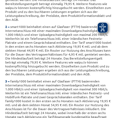
Bereitstellungsentgelt beträgt einmalig 79,95 €. Weitere Features wie
waipu.tv können kostenpflichtig hinzugebucht werden. Einzelheiten zum
Produkt und zu den buchbaren Leistungen ergeben sich aus der
Leistungsbeschreibung, der Preisliste, dem Produktinformationsblatt und
den AGB.
2
smart1000 beinhaltet einen auf Glasfaser (FTTH) basierenden
Internetanschluss mit einer maximalen Downloadgeschwindigkeit von
1.000 Mbit/s und einer Uploadgeschwindigkeit von maximal 200 Mbit/s.
Weiterhin ist ein Telefonanschluss inkl. einer inländischen Festnetz-
Flatrate und einem Gesprächskanal enthalten. Der Tarif smart1000 kostet
in den ersten sechs Monaten nach Aktivierung 19,95 € mtl. und ab dem
siebten Monat 44,95 € mtl. Ein Router zur Nutzung des Anschlusses kann
für die Dauer des Vertragsverhältnisses für 4,95 € mtl. gemietet werden.
Die Mindestlaufzeit beträgt 24 Monate. Das Bereitstellungsentgelt
beträgt einmalig 79,95 €. Weitere Features wie waipu.tv können
kostenpflichtig hinzugebucht werden. Einzelheiten zum Produkt und zu
den buchbaren Leistungen ergeben sich aus der Leistungsbeschreibung,
der Preisliste, dem Produktinformationsblatt und den AGB.
3
family1000 beinhaltet einen auf Glasfaser (FTTH) basierenden
Internetanschluss mit einer maximalen Downloadgeschwindigkeit von
1.000 Mbit/s und einer Uploadgeschwindigkeit von maximal 300 Mbit/s.
Weiterhin ist ein Telefonanschluss inkl. einer inländischen Festnetz- und
Mobilfunk-Flatrate und zwei Gesprächskanälen enthalten. Der Tarif
family1000 kostet in den ersten sechs Monaten nach Aktivierung 19,95 €
mtl. und ab dem siebten Monat 54,95 € mtl. Ein Router zur Nutzung des
Anschlusses ist für die Dauer des Vertragsverhältnisses inkludiert. Die
Mindestlaufzeit beträgt 24 Monate, wobei innerhalb der ersten sechs
Monate nach Aktivierung ein Tarifdowngrade kundenseitig beauftragt