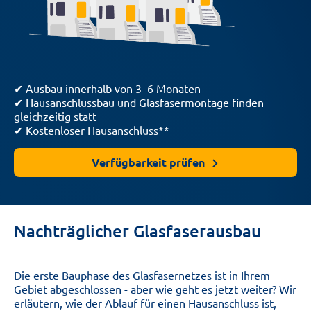
✔
Ausbau innerhalb von 3–6 Monaten
✔ Hausanschlussbau und Glasfasermontage finden
gleichzeitig statt
✔
Kostenloser Hausanschluss**
Verfügbarkeit prüfen
Nachträglicher Glasfaserausbau
Die erste Bauphase des Glasfasernetzes ist in Ihrem
Gebiet abgeschlossen - aber wie geht es jetzt weiter? Wir
erläutern, wie der Ablauf für einen Hausanschluss ist,