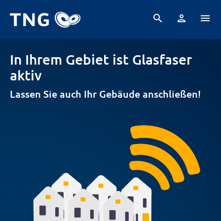
search
person
menu
Baumaßnahmen
Mieter:innen
Fragen und Antworten
arrow_back_ios
In Ihrem Gebiet ist Glasfaser
aktiv
Lassen Sie auch Ihr Gebäude anschließen!