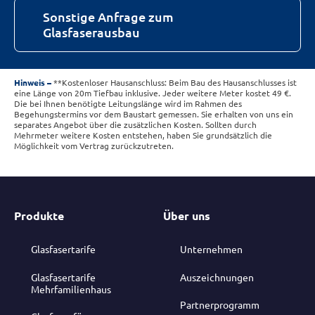
Sonstige Anfrage zum
Glasfaserausbau
Hinweis
**Kostenloser Hausanschluss: Beim Bau des Hausanschlusses ist
eine Länge von 20m Tiefbau inklusive. Jeder weitere Meter kostet 49 €.
Die bei Ihnen benötigte Leitungslänge wird im Rahmen des
Begehungstermins vor dem Baustart gemessen. Sie erhalten von uns ein
separates Angebot über die zusätzlichen Kosten. Sollten durch
Mehrmeter weitere Kosten entstehen, haben Sie grundsätzlich die
Möglichkeit vom Vertrag zurückzutreten.
Produkte
Über uns
Glasfasertarife
Unternehmen
Glasfasertarife
Auszeichnungen
Mehrfamilienhaus
Partnerprogramm