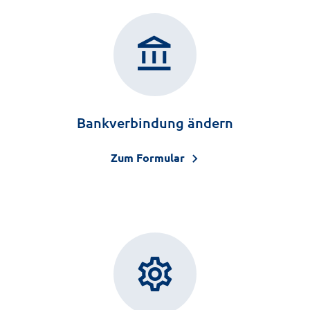
account_balance
Bankverbindung ändern
Zum Formular
settings