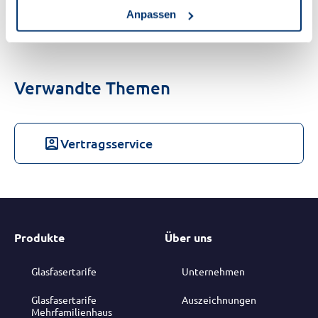
5 von 8 Einträgen
Mehr anzeigen
Anpassen
Verwandte Themen
account_box
Vertragsservice
Produkte
Über uns
Glasfasertarife
Unternehmen
Glasfasertarife
Auszeichnungen
Mehrfamilienhaus