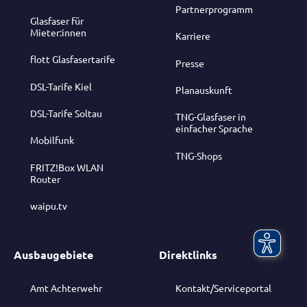
Partnerprogramm
Glasfaser für
Mieter:innen
Karriere
flott Glasfasertarife
Presse
DSL-Tarife Kiel
Planauskunft
DSL-Tarife Soltau
TNG-Glasfaser in
einfacher Sprache
Mobilfunk
TNG-Shops
FRITZ!Box WLAN
Router
waipu.tv
Ausbaugebiete
Direktlinks
Amt Achterwehr
Kontakt/Serviceportal