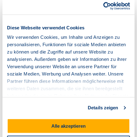
Häufige Fragen und Antworten
Diese Webseite verwendet Cookies
Wir verwenden Cookies, um Inhalte und Anzeigen zu
Mein Rechnungsbetrag ist auf einmal viel
personalisieren, Funktionen für soziale Medien anbieten
höher - warum?
zu können und die Zugriffe auf unsere Website zu
analysieren. Außerdem geben wir Informationen zu ihrer
Wo finde ich meine Online-Rechnung?
Verwendung unserer Website an unsere Partner für
soziale Medien, Werbung und Analysen weiter. Unsere
Ich habe keine Rechnung per E-Mail
Partner führen diese Informationen möglicherweise mit
bekommen - woran kann das liegen?
weiteren Daten zusammen, die sie ihnen bereitgestellt
haben oder die sie im Rahmen Ihrer Nutzung der Dienste
Wieso bucht TNG den Rechnungsbetrag
nicht von meinem Konto ab?
gesammelt haben.
Details zeigen
Sowohl TNG als auch mein alter Anbieter
schicken mir eine Rechnung - wieso?
Alle akzeptieren