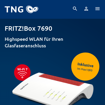
search
person
menu
FRITZ!Box 7690
Highspeed WLAN für Ihren
Glasfaseranschluss
Inklusive
im max1000