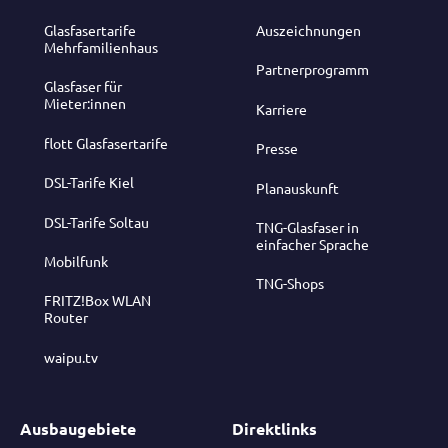
Glasfasertarife
Auszeichnungen
Mehrfamilienhaus
Partnerprogramm
Glasfaser für
Mieter:innen
Karriere
flott Glasfasertarife
Presse
DSL-Tarife Kiel
Planauskunft
DSL-Tarife Soltau
TNG-Glasfaser in
einfacher Sprache
Mobilfunk
TNG-Shops
FRITZ!Box WLAN
Router
waipu.tv
Ausbaugebiete
Direktlinks