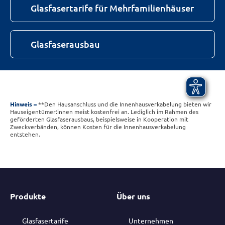
Glasfasertarife für Mehrfamilienhäuser
Glasfaserausbau
Hinweis
**Den Hausanschluss und die Innenhausverkabelung bieten wir
Hauseigentümer:innen meist kostenfrei an. Lediglich im Rahmen des
geförderten Glasfaserausbaus, beispielsweise in Kooperation mit
Zweckverbänden, können Kosten für die Innenhausverkabelung
entstehen.
Produkte
Über uns
Glasfasertarife
Unternehmen