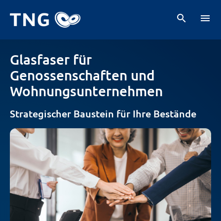
search
menu
Neuer Wohnungsmarkt
Ihre Vorteile
Ihr Partner TNG
arrow_forward_ios
Glasfaser für
Genossenschaften und
Wohnungsunternehmen
Strategischer Baustein für Ihre Bestände