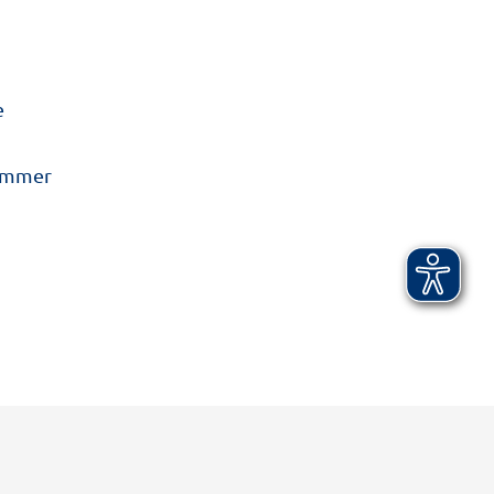
e
 immer