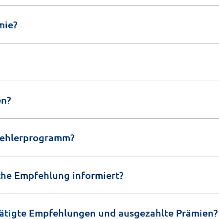
mie?
en?
fehlerprogramm?
che Empfehlung informiert?
etätigte Empfehlungen und ausgezahlte Prämien?