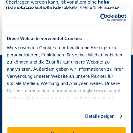
übertragen werden kann, ist vor allem eine
hohe
Upload-Geschwindigkeit
wichtig. Schließlich werden
die Videodaten direkt von Ihrem Anschluss ins Internet
gesendet.
Unsere Glasfaser-Tarife bieten ausreichend Upload-
Bandbreite für stabile Livestreams in hoher Qualität.
Diese Webseite verwendet Cookies
Wir verwenden Cookies, um Inhalte und Anzeigen zu
personalisieren, Funktionen für soziale Medien anbieten
zu können und die Zugriffe auf unsere Website zu
Das Beste aus der Streaming-Welt
analysieren. Außerdem geben wir Informationen zu ihrer
Verwendung unserer Website an unsere Partner für
soziale Medien, Werbung und Analysen weiter. Unsere
ab
7,45 €/mtl.
Partner führen diese Informationen möglicherweise mit
zu allen Tarifen
weiteren Daten zusammen, die sie ihnen bereitgestellt
buchbar
haben oder die sie im Rahmen Ihrer Nutzung der Dienste
gesammelt haben.
Details zeigen