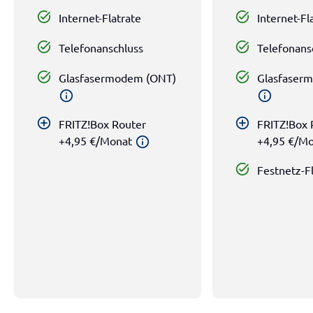
task_alt
task_alt
Internet-Flatrate
Internet-Fl
task_alt
task_alt
Telefonanschluss
Telefonans
task_alt
task_alt
Glasfasermodem (ONT)
Glasfaser
info
info
add_circle_outline
add_circle_outline
FRITZ!Box Router
FRITZ!Box 
+4,95 €/Monat
+4,95 €/M
info
task_alt
Festnetz-F