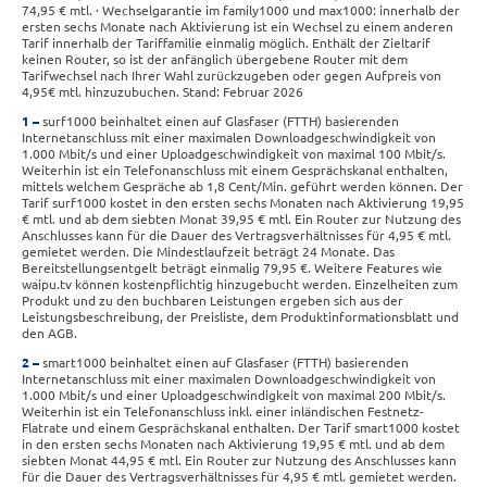
74,95 € mtl. · Wechselgarantie im family1000 und max1000: innerhalb der
ersten sechs Monate nach Aktivierung ist ein Wechsel zu einem anderen
Tarif innerhalb der Tariffamilie einmalig möglich. Enthält der Zieltarif
keinen Router, so ist der anfänglich übergebene Router mit dem
Tarifwechsel nach Ihrer Wahl zurückzugeben oder gegen Aufpreis von
4,95€ mtl. hinzuzubuchen. Stand: Februar 2026
1
surf1000 beinhaltet einen auf Glasfaser (FTTH) basierenden
Internetanschluss mit einer maximalen Downloadgeschwindigkeit von
1.000 Mbit/s und einer Uploadgeschwindigkeit von maximal 100 Mbit/s.
Weiterhin ist ein Telefonanschluss mit einem Gesprächskanal enthalten,
mittels welchem Gespräche ab 1,8 Cent/Min. geführt werden können. Der
Tarif surf1000 kostet in den ersten sechs Monaten nach Aktivierung 19,95
€ mtl. und ab dem siebten Monat 39,95 € mtl. Ein Router zur Nutzung des
Anschlusses kann für die Dauer des Vertragsverhältnisses für 4,95 € mtl.
gemietet werden. Die Mindestlaufzeit beträgt 24 Monate. Das
Bereitstellungsentgelt beträgt einmalig 79,95 €. Weitere Features wie
waipu.tv können kostenpflichtig hinzugebucht werden. Einzelheiten zum
Produkt und zu den buchbaren Leistungen ergeben sich aus der
Leistungsbeschreibung, der Preisliste, dem Produktinformationsblatt und
den AGB.
2
smart1000 beinhaltet einen auf Glasfaser (FTTH) basierenden
Internetanschluss mit einer maximalen Downloadgeschwindigkeit von
1.000 Mbit/s und einer Uploadgeschwindigkeit von maximal 200 Mbit/s.
Weiterhin ist ein Telefonanschluss inkl. einer inländischen Festnetz-
Flatrate und einem Gesprächskanal enthalten. Der Tarif smart1000 kostet
in den ersten sechs Monaten nach Aktivierung 19,95 € mtl. und ab dem
siebten Monat 44,95 € mtl. Ein Router zur Nutzung des Anschlusses kann
für die Dauer des Vertragsverhältnisses für 4,95 € mtl. gemietet werden.