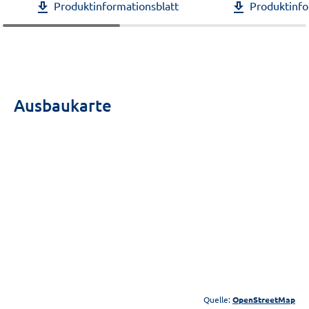
Produktinformationsblatt
Produktinfo
download
download
Ausbaukarte
Quelle:
OpenStreetMap