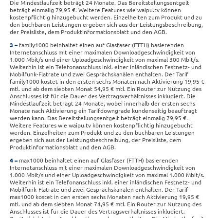
Die Mindestlaufzeit beträgt 24 Monate. Das Bereitstellungsentgelt
beträgt einmalig 79,95 €. Weitere Features wie waipu.tv können
kostenpflichtig hinzugebucht werden. Einzelheiten zum Produkt und zu
den buchbaren Leistungen ergeben sich aus der Leistungsbeschreibung,
der Preisliste, dem Produktinformationsblatt und den AGB.
3
family1000 beinhaltet einen auf Glasfaser (FTTH) basierenden
Internetanschluss mit einer maximalen Downloadgeschwindigkeit von
1.000 Mbit/s und einer Uploadgeschwindigkeit von maximal 300 Mbit/s.
Weiterhin ist ein Telefonanschluss inkl. einer inländischen Festnetz- und
Mobilfunk-Flatrate und zwei Gesprächskanälen enthalten. Der Tarif
family1000 kostet in den ersten sechs Monaten nach Aktivierung 19,95 €
mtl. und ab dem siebten Monat 54,95 € mtl. Ein Router zur Nutzung des
Anschlusses ist für die Dauer des Vertragsverhältnisses inkludiert. Die
Mindestlaufzeit beträgt 24 Monate, wobei innerhalb der ersten sechs
Monate nach Aktivierung ein Tarifdowngrade kundenseitig beauftragt
werden kann. Das Bereitstellungsentgelt beträgt einmalig 79,95 €.
Weitere Features wie waipu.tv können kostenpflichtig hinzugebucht
werden. Einzelheiten zum Produkt und zu den buchbaren Leistungen
ergeben sich aus der Leistungsbeschreibung, der Preisliste, dem
Produktinformationsblatt und den AGB.
4
max1000 beinhaltet einen auf Glasfaser (FTTH) basierenden
Internetanschluss mit einer maximalen Downloadgeschwindigkeit von
1.000 Mbit/s und einer Uploadgeschwindigkeit von maximal 1.000 Mbit/s.
Weiterhin ist ein Telefonanschluss inkl. einer inländischen Festnetz- und
Mobilfunk-Flatrate und zwei Gesprächskanälen enthalten. Der Tarif
max1000 kostet in den ersten sechs Monaten nach Aktivierung 19,95 €
mtl. und ab dem siebten Monat 74,95 € mtl. Ein Router zur Nutzung des
Anschlusses ist für die Dauer des Vertragsverhältnisses inkludiert.