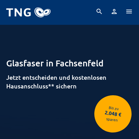
search
person
menu
Tarife
Ausbau
Beratung & Termine
Häufige Fragen
Glasfaser in Fachsenfeld
Jetzt entscheiden und kostenlosen
Hausanschluss** sichern
Bis zu
2.048 €
sparen