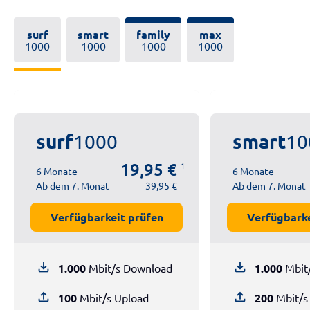
surf
smart
family
max
1000
1000
1000
1000
surf
smart
1000
10
19,95 €
1
6 Monate
6 Monate
Ab dem 7. Monat
39,95 €
Ab dem 7. Monat
Verfügbarkeit prüfen
Verfügbarke
file_download
file_download
1.000
Mbit/s Download
1.000
Mbit
file_upload
file_upload
100
Mbit/s Upload
200
Mbit/s