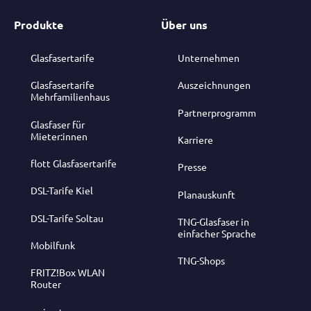
Produkte
Über uns
Glasfasertarife
Unternehmen
Glasfasertarife
Auszeichnungen
Mehrfamilienhaus
Partnerprogramm
Glasfaser für
Mieter:innen
Karriere
flott Glasfasertarife
Presse
DSL-Tarife Kiel
Planauskunft
DSL-Tarife Soltau
TNG-Glasfaser in
einfacher Sprache
Mobilfunk
TNG-Shops
FRITZ!Box WLAN
Router