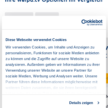
waipu.tv
waipu.tv
Perfect Plus
Comfort
Diese Webseite verwendet Cookies
waipu.tv
waipu.tv
Wir verwenden Cookies, um Inhalte und Anzeigen zu
personalisieren, Funktionen für soziale Medien anbieten
Perfect Plus
Comfort
zu können und die Zugriffe auf unsere Website zu
analysieren. Außerdem geben wir Informationen zu ihrer
14,95 €
pro Monat
pro Monat
Verwendung unserer Website an unsere Partner für
soziale Medien, Werbung und Analysen weiter. Unsere
waipu.tv buchen
waipu.tv
Partner führen diese Informationen möglicherweise mit
weiteren Daten zusammen, die sie ihnen bereitgestellt
haben oder die sie im Rahmen Ihrer Nutzung der Dienste
tv
tv
250+
Sender
180+
Send
gesammelt haben.
Details zeigen
more_time
more_time
300
Std. Aufnahmezeit
50
Std. Au