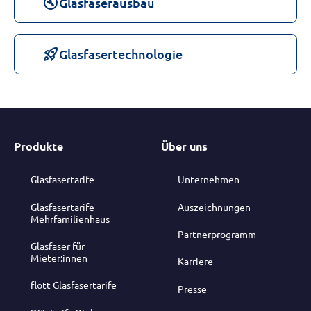
build_circle
Glasfaserausbau
rocket_launch
Glasfasertechnologie
Produkte
Über uns
Glasfasertarife
Unternehmen
Glasfasertarife
Auszeichnungen
Mehrfamilienhaus
Partnerprogramm
Glasfaser für
Mieter:innen
Karriere
flott Glasfasertarife
Presse