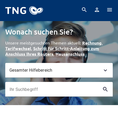
search
person
menu
Wonach suchen Sie?
Unsere meistgesuchten Themen aktuell:
Rechnung
,
Tarifwechsel
,
Schritt für Schritt-Anleitung zum
Anschluss Ihres Routers
,
Hausanschluss
expand_more
Gesamter Hilfebereich
search