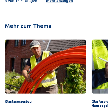
5 von 16 Einträgen
Mehr anzeigen
Mehr zum Thema
Glasfaserausbau
Glasfaser
Hausbege