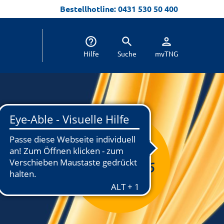
Bestellhotline: 0431 530 50 400
help_outline
search
person
Hilfe
Suche
myTNG
Aktion bis
31.08.2026
verlängert