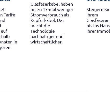
erkabel haben
17-mal weniger
Steigern Sie mit
rbrauch als
Ihrem
abel. Das
Glasfaseranschluss
ie
bis ins Haus den Wert
ogie
Ihrer Immobilie.
tiger und
ftlicher.