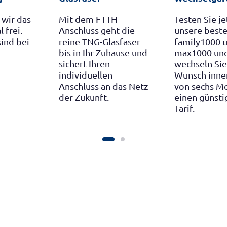
Glasfas
 FTTH-
Testen Sie jetzt
bis zu 
s geht die
unsere besten Tarife
Stromve
G-Glasfaser
family1000 und
Kupferk
r Zuhause und
max1000 und
macht d
hren
wechseln Sie auf
Technol
ellen
Wunsch innerhalb
nachhal
s an das Netz
von sechs Monaten in
wirtscha
nft.
einen günstigeren
Tarif.