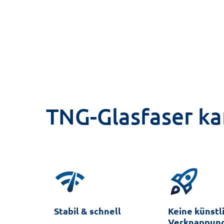
TNG-Glasfaser ka
rocket_launch
schnell
Keine künstliche
100 % T
Verknappung
Glasfas