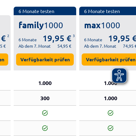
6 Monate testen
6 Monate testen
family
max
1000
1000
 €
19,95 €
19,95 
2
3
6 Monate
6 Monate
5 €
Ab dem 7. Monat
54,95 €
Ab dem 7. Monat
74,95 
en
Verfügbarkeit prüfen
Verfügbarkeit prüfen
1.000
1.000
300
1.000
task_alt
task_alt
task_alt
task_alt